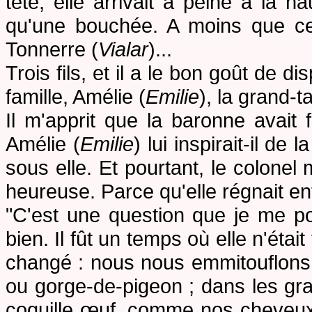
tête, elle arrivait à peine à la h
qu'une bouchée. A moins que ce 
Tonnerre
(
Vialar
)...
Trois fils
, et
il
a le bon goût de disp
famille, Amélie
(
Emilie
), la grand-t
Il m'apprit que la baronne
avait f
Amélie (
Emilie
) lui inspirait-il de
sous elle. Et pourtant, le colonel m
heureuse. Parce qu'elle régnait en
"C'est une question que je me pos
bien. Il fût un temps où elle n'éta
changé : nous nous emmitouflons
ou gorge-de-pigeon ; dans les gra
coquille œuf, comme nos cheveux, te